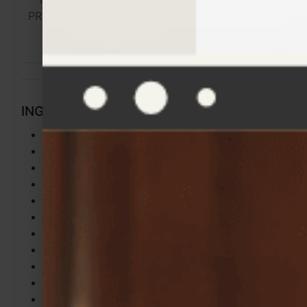
PRÉPARATION
CUISSON
27
min
15
min
12
min
INGRÉDIENTS
250 g
farine
5 g
levure de boulanger sèche
1 cuil. à soupe
huile d’olive
1/2 cuil. à café
sel
150 ml
eau tiède
100 g
coulis de tomate
100 g
jambon blanc
100 g
champignons de Paris émincés
150 g
mozzarella
40 g
beurre
1
gousse d’ail