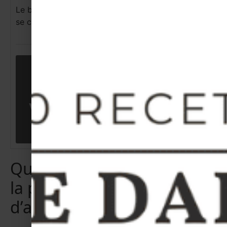
Le beurre d’ail peut aussi se préparer à l’avance et
se congeler en petits cubes !
Vous avez essayé cette recette ?
Tagguez
@entrezdansmacuisine
Questions fréquentes sur
la pizza reine au beurre
d’ail