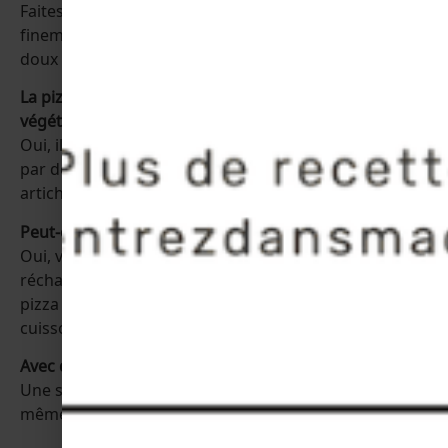
Faites fondre du beurre, ajoutez une gousse d’ail
finement hachée ou pressée, laissez infuser à feu
doux 1 à 2 minutes, puis ajoutez du persil haché.
La pizza reine au beurre d’ail peut-elle être
végétarienne ?
Oui, il suffit de retirer le jambon ou de le remplacer
par des champignons supplémentaires, des
artichauts ou du
tofu fumé
.
Peut-on congeler une pizza reine au beurre d’ail ?
Oui, vous pouvez congeler la pizza cuite et la
réchauffer directement au four. Évitez de congeler la
pizza avec le beurre d’ail, ajoutez-le plutôt après
cuisson.
Avec quoi accompagner la pizza reine au beurre d’ail ?
Une salade verte, des tomates cerises rôties, ou
même une soupe froide comme un gaspacho en été.