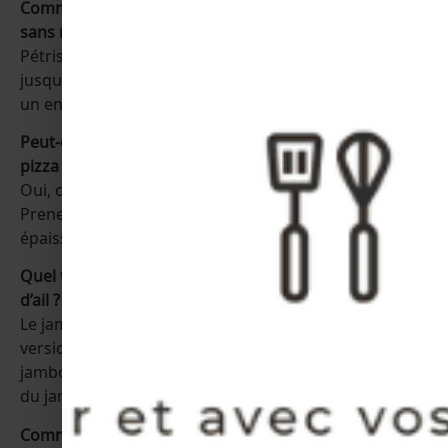
Comment faire une pizza reine au beurre d’ail maison
sans robot ?
Pétrissez la pâte à la main pendant 5 à 7 minutes,
jusqu’à ce qu’elle soit souple. Laissez-la lever 1h dans
un endroit tiède sous un torchon.
Peut-on utiliser une pâte à pizza toute prête pour une
pizza reine au beurre d’ail ?
Oui, cela fonctionne très bien pour gagner du temps.
Prenez une pâte fine pour un rendu croustillant ou
épaisse pour plus de moelleux.
Quel type de jambon pour une pizza reine au beurre
d’ail ?
Le jambon blanc classique convient, mais pour une
version plus gourmande, vous pouvez utiliser du
jambon à l’os ou même du jambon fumé. Privilégiez
du jambon tranché très finement, à l’italienne !
Comment faire un beurre d’ail rapide pour pizza ?