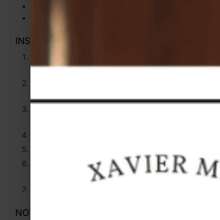
1 cuil. à soupe
persil frais
1 pincée
origan séché (optionnel)
INSTRUCTIONS
Préparez la pâte en mélangeant tous les
ingrédients. Laissez reposer 1h.
Étalez la pâte, ajoutez le coulis de tomate et
l’origan.
Ajoutez les champignons, le jambon en
morceaux et la mozzarella.
Enfournez à 230°C pendant 10 à 12 minutes.
Faites fondre le beurre avec l’ail et le persil.
Badigeonnez la pizza avec le beurre d’ail à la
sortie du four.
Servez aussitôt avec une salade verte.
NOTES