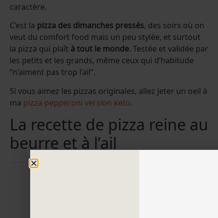
caractère.
C’est la
pizza des dimanches pressés
, des soirs où on
veut du comfort food mais un peu stylée, et surtout
la pizza qui plaît
à tout le monde
. Testée et validée par
les petits et les grands, même ceux qui d’habitude
“n’aiment pas trop l’ail”.
Si vous aimez les pizzas originales, allez jeter un oeil à
ma
pizza pepperoni version keto
.
La recette de pizza reine au
beurre et à l’ail