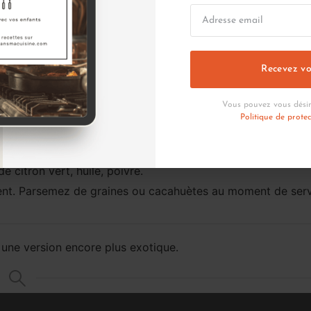
Recevez vo
Vous pouvez vous désin
eaux.
Politique de prote
oja, agrumes, carotte râpée et herbes.
e citron vert, huile, poivre.
ment. Parsemez de graines ou cacahuètes au moment de serv
une version encore plus exotique.