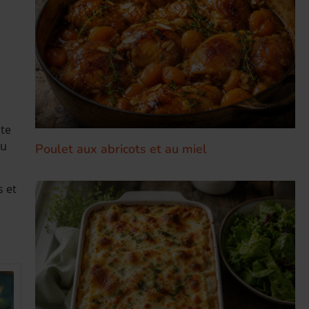
ite
ou
Poulet aux abricots et au miel
s et