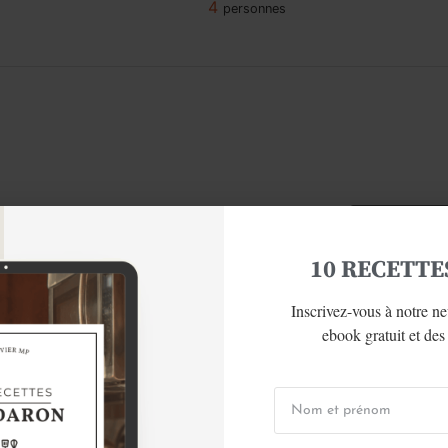
4
personnes
1x
2x
3
s mungo
10 RECETTE
Inscrivez-vous à notre ne
ebook gratuit et des 
orceaux
ssièrement
 la finition