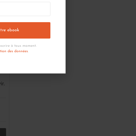
tre ebook
scrire à tous moment.
ction des données
.
ir.