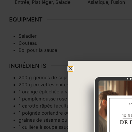
Entrée, Plat léger, Salade
Asiatique, Fusion
EQUIPMENT
Saladier
Couteau
Bol pour la sauce
INGRÉDIENTS
200
g
germes de soja frais
ou pousses de haricot
200
g
crevettes cuites décortiquées
1
orange
épluchée à vif et coupée en morceaux
1
pamplemousse rose
épluché à vif et coupé en m
1
carotte râpée
facultatif
1
poignée
coriandre ou menthe fraîche
hachée gro
graines de sésame ou cacahuètes concassées
pour
1
cuillère à soupe
sauce soja