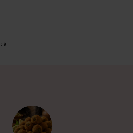
s
t à