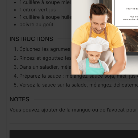
1
cuillère à soupe
miel
1
citron vert
jus
1
cuillère à soupe
huile de sésame ou d’olive
poivre
au goût
INSTRUCTIONS
Épluchez les agrumes à vif et coupez-les en morc
Rincez et égouttez les germes de soja.
Dans un saladier, mélangez crevettes, germes de s
Préparez la sauce : mélangez sauce soja, miel, jus d
Versez la sauce sur la salade, mélangez délicate
NOTES
Vous pouvez ajouter de la mangue ou de l’avocat pour 