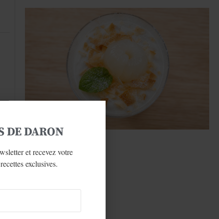
x
S DE DARON
Mousse litchi coco
wsletter et recevez votre
recettes exclusives.